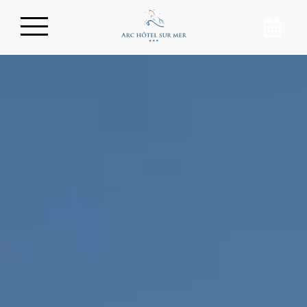
Reserve su habitacion
En el corazón de Arcachon, descubra un
hotel con encanto con una vista
impresionante de la cuenca. Al reservar
su habitación directamente en el sitio
web del Arc Hotel, disfrutará de su
estancia en la bahía de Arcachon al
mejor precio. ¡Rejuvenece junto al
océano!