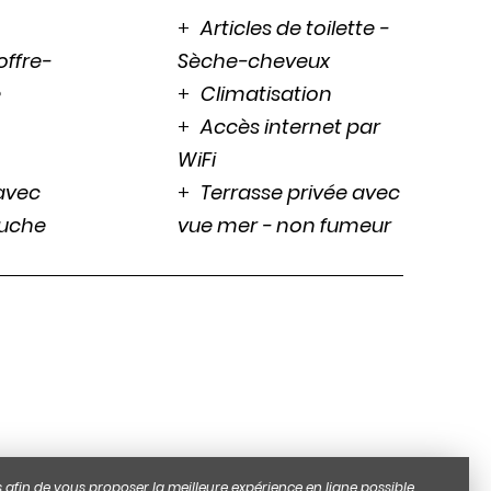
Articles de toilette -
offre-
Sèche-cheveux
e
Climatisation
Accès internet par
WiFi
 avec
Terrasse privée avec
ouche
vue mer - non fumeur
 afin de vous proposer la meilleure expérience en ligne possible.