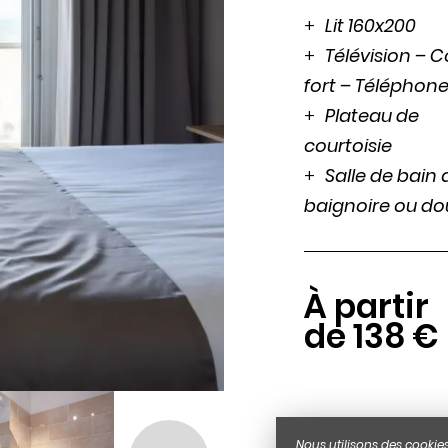
Lit 160x200
Télévision – C
Réserver
fort – Téléphon
Plateau de
courtoisie
Salle de bain
baignoire ou d
À partir
de 138 €
Nous utilisons des cookies