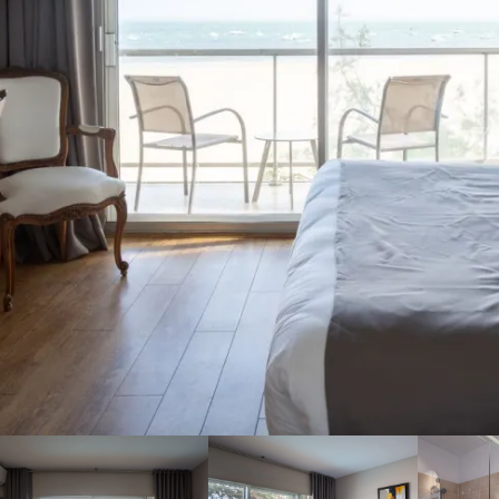
Au cœur d’Arcachon,
découvrez un hôtel de
charme avec une vue
imprenable sur le bassin.
En réservant votre
chambre directement sur
le site de l’Arc Hôtel, vous
profiterez de votre séjour
sur le Bassin d’Arcachon
au meilleur prix.
Ressourcez-vous au bord
de l’océan !