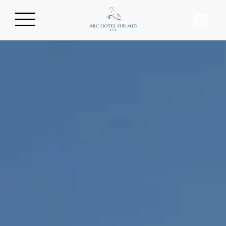
Réservez votre chambre
Au cœur d’Arcachon, découvrez un
hôtel de charme avec une vue
imprenable sur le bassin. En réservant
votre chambre directement sur le site
de l’Arc Hôtel, vous profiterez de votre
séjour sur le Bassin d’Arcachon au
meilleur prix. Ressourcez-vous au bord
de l’océan !